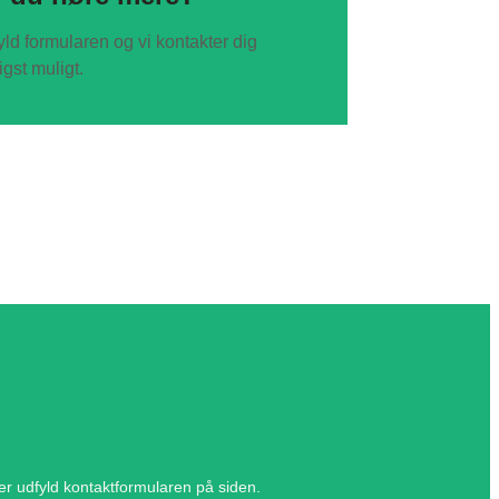
ld formularen og vi kontakter dig
igst muligt.
ller udfyld kontaktformularen på siden.