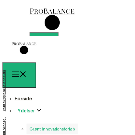
kontakt@probalance.dk
Forside
Ydelser
Forside
Grønt Innovationsforløb
Ydelser
De vigtige data
Grønt Innovationsforløb
Roadmapping