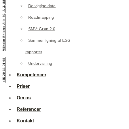
Vilhelm Ehlerts Alle 30, 2. 3, 8800 Viborg
De vigtige data
SMV: Grøn 2.0
Roadmapping
Sammenligning af ESG
SMV: Grøn 2.0
rapporter
Sammenligning af ESG
Undervisning
rapporter
Kompetencer
+45 20 31 01 65
Undervisning
Priser
Kompetencer
Om os
Priser
Referencer
Om os
Kontakt
Referencer
Kontakt