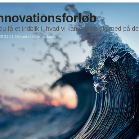
nnovationsforløb
u få et indblik i, hvad vi kan hjælpe dig med på d
20 31 01 65
kontakt@probalance.dk